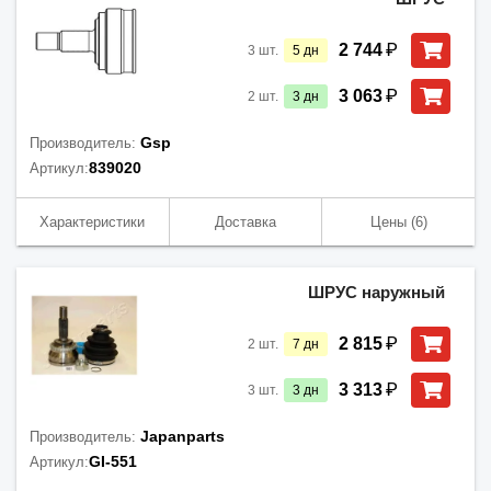
₽
2 744
3
шт.
5
дн
₽
3 063
2
шт.
3
дн
Gsp
Производитель:
839020
Артикул:
Характеристики
Доставка
Цены
(6)
ШРУС наружный
₽
2 815
2
шт.
7
дн
₽
3 313
3
шт.
3
дн
Japanparts
Производитель:
GI-551
Артикул: