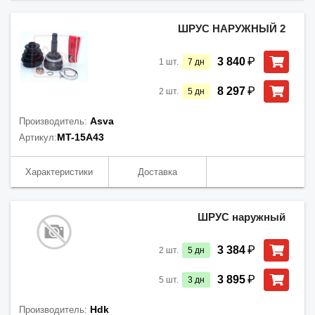
ШРУС НАРУЖНЫЙ 2
₽
3 840
1
шт.
7
дн
₽
8 297
2
шт.
5
дн
Asva
Производитель:
MT-15A43
Артикул:
Характеристики
Доставка
ШРУС наружный
₽
3 384
2
шт.
5
дн
₽
3 895
5
шт.
3
дн
Hdk
Производитель: