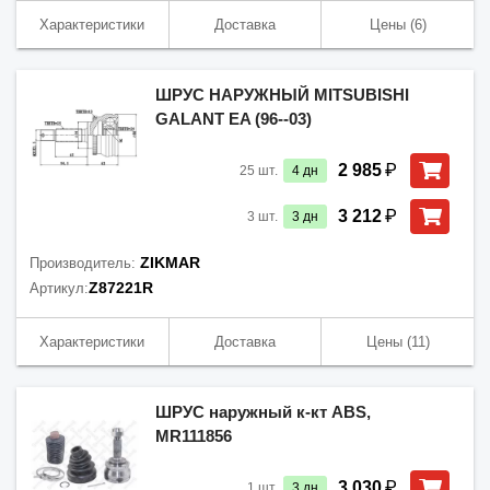
Характеристики
Доставка
Цены
(6)
ШРУС НАРУЖНЫЙ MITSUBISHI
GALANT EA (96--03)
₽
2 985
25
шт.
4
дн
₽
3 212
3
шт.
3
дн
ZIKMAR
Производитель:
Z87221R
Артикул:
Характеристики
Доставка
Цены
(11)
ШРУС наружный к-кт ABS,
MR111856
₽
3 030
1
шт.
3
дн