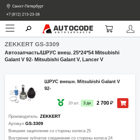
Санкт-Петербург
+7 (812) 213-23-38
AUTOCODE
автозапчасти
ZEKKERT GS-3309
Автозапчасть/ШРУС внеш. 25*24*54 Mitsubishi
Galant V 92- Mitsubishi Galant V, Lancer V
ШРУС внешн. Mitsubishi Galant V
92-
₽
2 700
20
шт.
3
дн
ZEKKERT
Производитель:
GS-3309
Артикул:
Внешнее зацепление со стороны колеса:
25
Внутренне зубчатое соединение со стороны колеса:
24