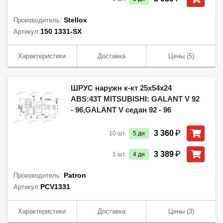
Stellox
Производитель:
150 1331-SX
Артикул:
Характеристики
Доставка
Цены
(5)
ШРУС наружн к-кт 25x54x24
ABS:43T MITSUBISHI: GALANT V 92
- 96,GALANT V седан 92 - 96
₽
3 360
10
шт.
5
дн
₽
3 389
1
шт.
4
дн
Patron
Производитель:
PCV1331
Артикул:
Характеристики
Доставка
Цены
(3)