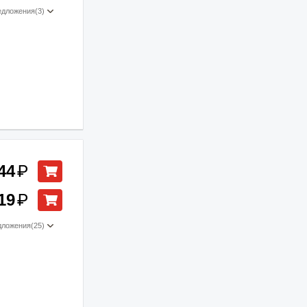
едложения
(3)
44
₽
19
₽
дложения
(25)