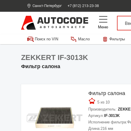
Санкт-Петербург
+7 (812) 213-23-38
AUTOCODE
Меню
автозапчасти
Поиск по VIN
Масло
Фильтры
ZEKKERT IF-3013K
Фильтр салона
Фильтр салона
5 из 10
Производитель:
ZEKKE
Артикул:
IF-3013K
Исполнение фильтра:
Ф
Длина:
216 мм