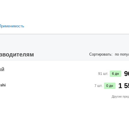
Применимость
изводителям
Сортировать:
по попу
ый
9
91
шт.
6
дн
1 5
ishi
7
шт.
0
дн
Другие пре