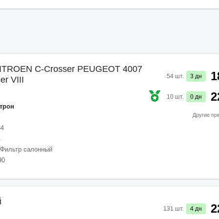
CITROEN C-Crosser PEUGEOT 4007
1
54
шт.
3
дн
r VIII
2
10
шт.
0
дн
трон
Другие пр
64
1
Фильтр салонный
90
й
2
131
шт.
4
дн