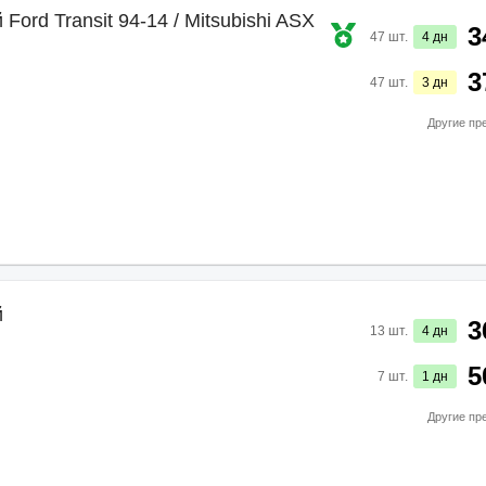
ord Transit 94-14 / Mitsubishi ASX
3
47
шт.
4
дн
3
47
шт.
3
дн
Другие пр
й
3
13
шт.
4
дн
5
7
шт.
1
дн
Другие пр