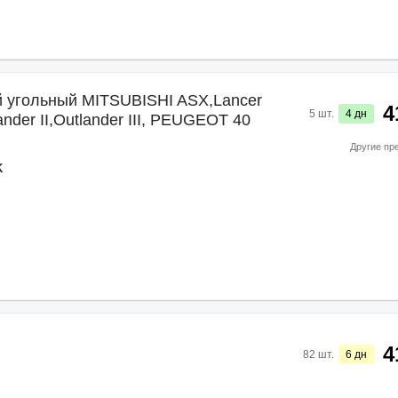
 угольный MITSUBISHI ASX,Lancer
4
5
шт.
4
дн
lander II,Outlander III, PEUGEOT 40
Другие пр
K
4
82
шт.
6
дн