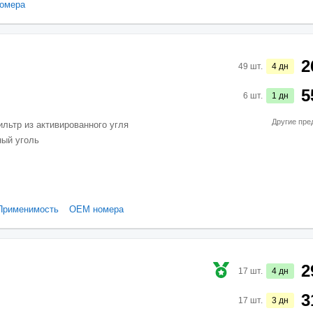
омера
2
49
шт.
4
дн
5
6
шт.
1
дн
Другие пре
ильтр из активированного угля
ный уголь
Применимость
ОЕМ номера
2
17
шт.
4
дн
3
17
шт.
3
дн