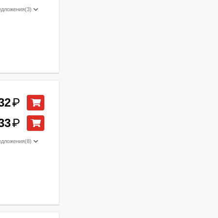
едложения
(3)
32
₽
33
₽
едложения
(8)