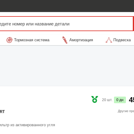
Тормозная система
Амортизация
Подвеска
4
20
шт.
0
дн
Другие пр
RT
ильтр из активированного угля