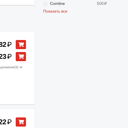
Comline
500
₽
Показать все
82
₽
23
₽
едложения
(9)
22
₽