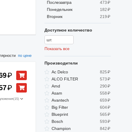
Послезавтра
473
₽
Понедельник
182
₽
Вторник
219
₽
Доступное количество
Показать все
лярности
по цене
Производители
Ac Delco
825
₽
69
₽
ALCO FILTER
573
₽
57
₽
Amd
290
₽
Asam
558
₽
дложения
(15)
Avantech
659
₽
Big Filter
604
₽
Blueprint
565
₽
Bosch
593
₽
Champion
842
₽