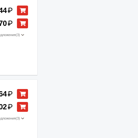
44
₽
70
₽
едложения
(3)
64
₽
02
₽
едложения
(3)