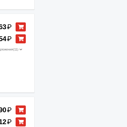
63
₽
54
₽
дложения
(11)
90
₽
12
₽