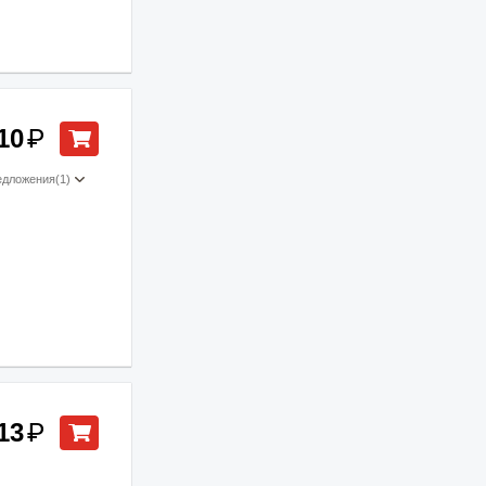
10
₽
едложения
(1)
13
₽