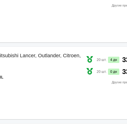
Другие пр
subishi Lancer, Outlander, Citroen,
3
20
шт.
4
дн
3
20
шт.
0
дн
IL
Другие пр