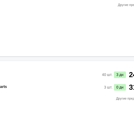
Другие пр
2
40
шт.
3
дн
3
arts
3
шт.
0
дн
Другие пре