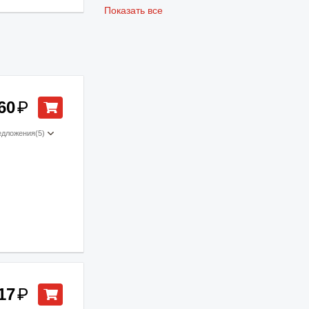
Показать все
60
₽
едложения
(5)
17
₽