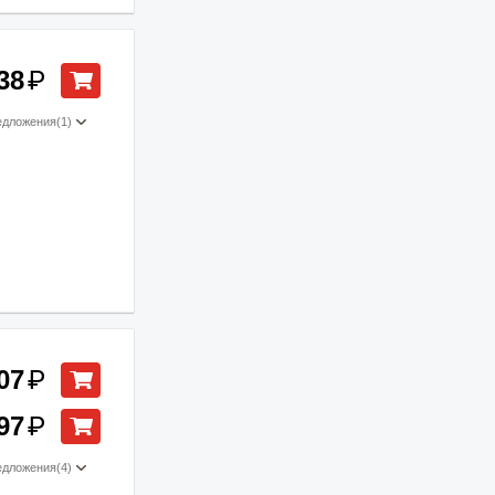
38
₽
едложения
(1)
07
₽
97
₽
едложения
(4)