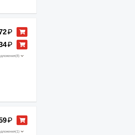
72
₽
34
₽
едложения
(8)
59
₽
едложения
(1)