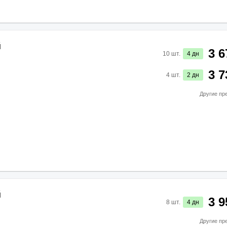
й
3 6
10
шт.
4
дн
3 7
4
шт.
2
дн
Другие пр
й
3 9
8
шт.
4
дн
Другие пр