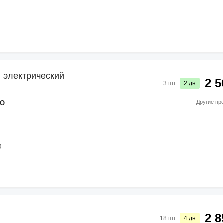
 электрический
2 5
3
шт.
2
дн
Другие пр
CO
0
0
0
й
2 8
18
шт.
4
дн