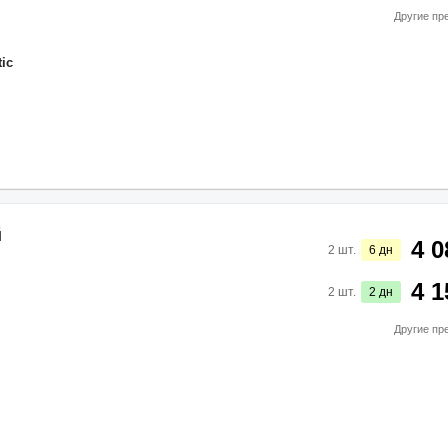
Другие пр
ic
й
4 0
2
шт.
6
дн
4 1
2
шт.
2
дн
Другие пр