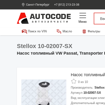
Санкт-Петербург
+7 (812) 213-23-38
AUTOCODE
Меню
автозапчасти
Поиск по VIN
Масло
Фильтры
Stellox 10-02007-SX
Насос топливный VW Passat, Transporter 
Насос топливны
0 из 10
Производитель:
Stellox
Артикул:
10-02007-SX
Вид эксплуатации:
элек
Дополнительный артику