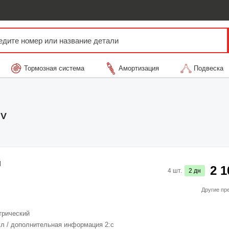
Тормозная система
Амортизация
Подвеска
IV
й
2 1
4
шт.
2
дн
Другие пр
трический
л / дополнительная информация 2:
с