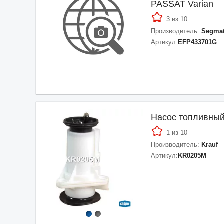
PASSAT Varian
3 из 10
Производитель:
Segmat
Артикул:
EFP433701G
Насос топливны
1 из 10
Производитель:
Krauf
Артикул:
KR0205M