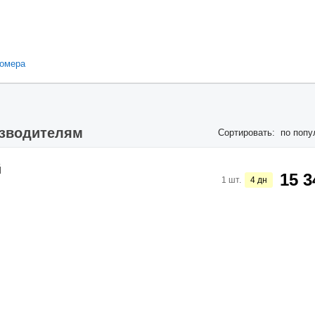
омера
изводителям
Сортировать:
по попу
й
15 3
1
шт.
4
дн