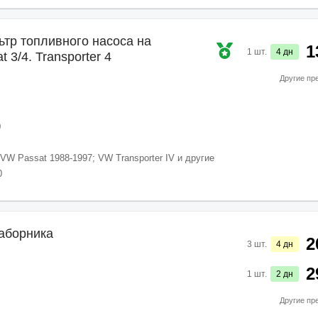
тр топливного насоса на
1
1
шт.
4
дн
 3/4. Transporter 4
Другие пр
0
VW Passat 1988-1997; VW Transporter IV и другие
0
аборника
2
3
шт.
4
дн
2
1
шт.
2
дн
Другие пр