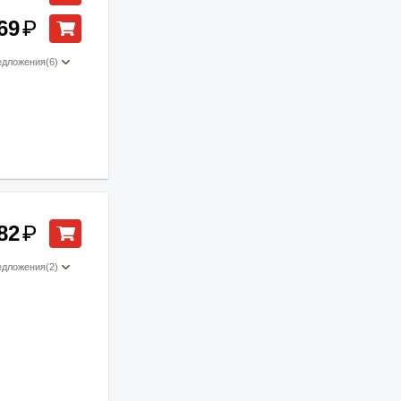
69
₽
едложения
(6)
82
₽
едложения
(2)