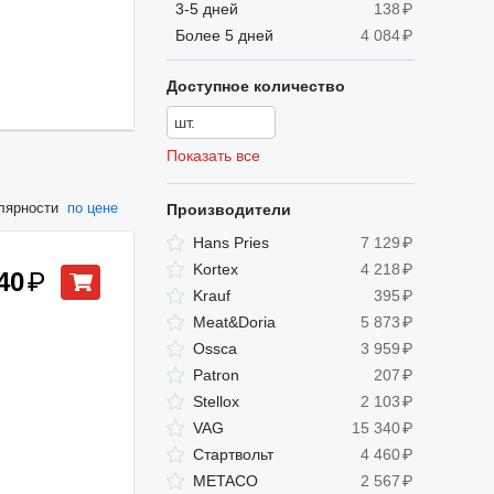
3-5 дней
138
₽
Более 5 дней
4 084
₽
Доступное количество
Показать все
лярности
по цене
Производители
Hans Pries
7 129
₽
Kortex
4 218
₽
40
₽
Krauf
395
₽
Meat&Doria
5 873
₽
Ossca
3 959
₽
Patron
207
₽
Stellox
2 103
₽
VAG
15 340
₽
Стартвольт
4 460
₽
METACO
2 567
₽