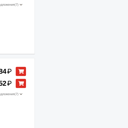
едложения
(7)
84
₽
52
₽
едложения
(7)