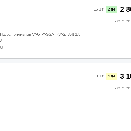
2 8
16
шт.
2
дн
Другие пр
4
Насос топливный VAG PASSAT (3A2, 35I) 1.8
PA
90
й
3 1
10
шт.
4
дн
Другие пр