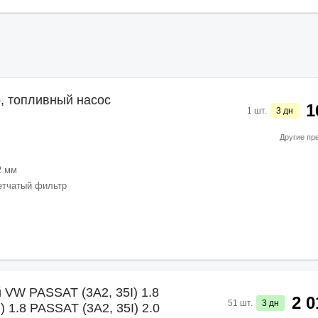
, топливный насос
1
1
шт.
3
дн
Другие пр
2 мм
етчатый фильтр
 VW PASSAT (3A2, 35I) 1.8
2 0
51
шт.
3
дн
) 1.8 PASSAT (3A2, 35I) 2.0