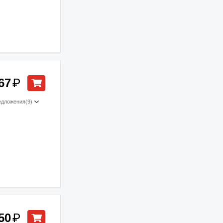
67
₽
едложения
(9)
50
₽