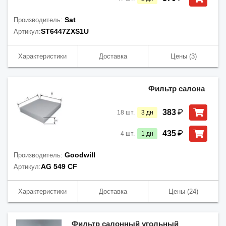
Sat
Производитель:
ST6447ZXS1U
Артикул:
Характеристики
Доставка
Цены
(3)
Фильтр салона
₽
383
18
шт.
3
дн
₽
435
4
шт.
1
дн
Goodwill
Производитель:
AG 549 CF
Артикул:
Характеристики
Доставка
Цены
(24)
Фильтр салонный угольный