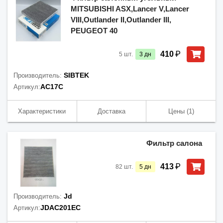
MITSUBISHI ASX,Lancer V,Lancer
VIII,Outlander II,Outlander III,
PEUGEOT 40
₽
410
5
шт.
3
дн
SIBTEK
Производитель:
AC17C
Артикул:
Характеристики
Доставка
Цены
(1)
Фильтр салона
₽
413
82
шт.
5
дн
Jd
Производитель:
JDAC201EC
Артикул: