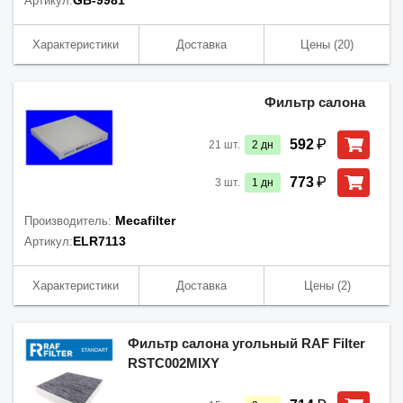
GB-9981
Артикул:
Характеристики
Доставка
Цены
(20)
Фильтр салона
₽
592
21
шт.
2
дн
₽
773
3
шт.
1
дн
Mecafilter
Производитель:
ELR7113
Артикул:
Характеристики
Доставка
Цены
(2)
Фильтр салона угольный RAF Filter
RSTC002MIXY