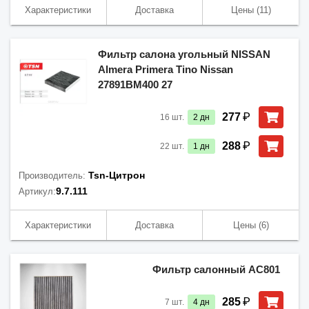
Характеристики
Доставка
Цены
(11)
Фильтр салона угольный NISSAN
Almera Primera Tino Nissan
27891BM400 27
₽
277
16
шт.
2
дн
₽
288
22
шт.
1
дн
Tsn-Цитрон
Производитель:
9.7.111
Артикул:
Характеристики
Доставка
Цены
(6)
Фильтр салонный AC801
₽
285
7
шт.
4
дн