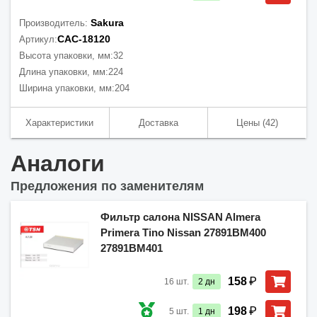
Sakura
Производитель:
CAC-18120
Артикул:
Высота упаковки, мм:
32
Длина упаковки, мм:
224
Ширина упаковки, мм:
204
Характеристики
Доставка
Цены
(42)
Аналоги
Предложения по заменителям
Фильтр салона NISSAN Almera
Primera Tino Nissan 27891BM400
27891BM401
₽
158
16
шт.
2
дн
₽
198
5
шт.
1
дн