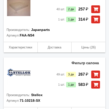
₽
257
40
шт.
2
дн
₽
314
1
шт.
1
дн
Japanparts
Производитель:
FAA-NS4
Артикул:
Характеристики
Доставка
Цены
(26)
Фильтр салона
₽
267
49
шт.
3
дн
₽
583
1
шт.
1
дн
Stellox
Производитель:
71-10218-SX
Артикул: