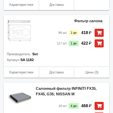
Характеристики
Доставка
Фильтр салона
₽
418
86
шт.
2
дн
₽
422
117
шт.
1
дн
Sct
Производитель:
SA 1182
Артикул:
Характеристики
Доставка
Цены
(3)
Салонный фильтр INFINITI FX35,
FX45, G35; NISSAN M
₽
468
16
шт.
4
дн