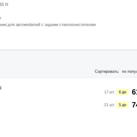
65 N
м
ние:
для автомобилей с задним стеклоочистителем
Сортировать:
по попу
ш
6
17
шт.
6
дн
7
21
шт.
5
дн