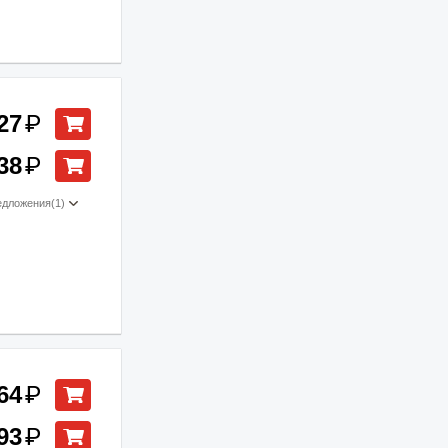
27
₽
38
₽
едложения
(1)
64
₽
93
₽