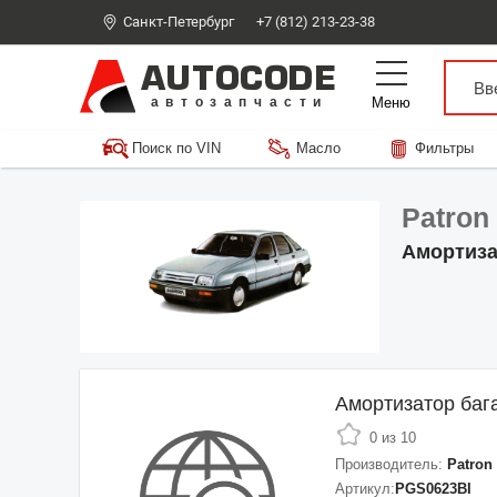
Санкт-Петербург
+7 (812) 213-23-38
AUTOCODE
Меню
автозапчасти
Поиск по VIN
Масло
Фильтры
Patron
Амортиза
Амортизатор баг
0 из 10
Производитель:
Patron
Артикул:
PGS0623BI