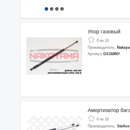
Упор газовый
0 из 10
Производитель:
Nakay
Артикул:
GS168NY
Амортизатор баг
0 из 10
Производитель:
Stellox