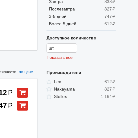
Завтра
838
₽
Послезавтра
827
₽
3-5 дней
747
₽
Более 5 дней
612
₽
Доступное количество
Показать все
лярности
по цене
Производители
Lex
612
₽
Nakayama
827
₽
12
₽
Stellox
1 164
₽
47
₽