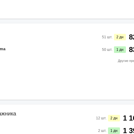
8
51
шт.
2
дн
8
ama
50
шт.
1
дн
Другие пр
ажника
1 1
12
шт.
2
дн
1 3
2
шт.
1
дн