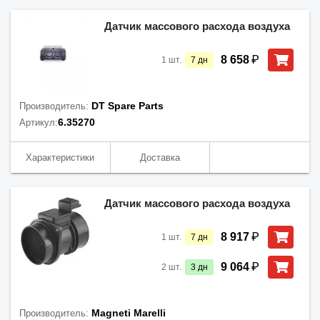
Датчик массового расхода воздуха
₽
8 658
1
шт.
7
дн
DT Spare Parts
Производитель:
6.35270
Артикул:
Характеристики
Доставка
Датчик массового расхода воздуха
₽
8 917
1
шт.
7
дн
₽
9 064
2
шт.
3
дн
Magneti Marelli
Производитель: