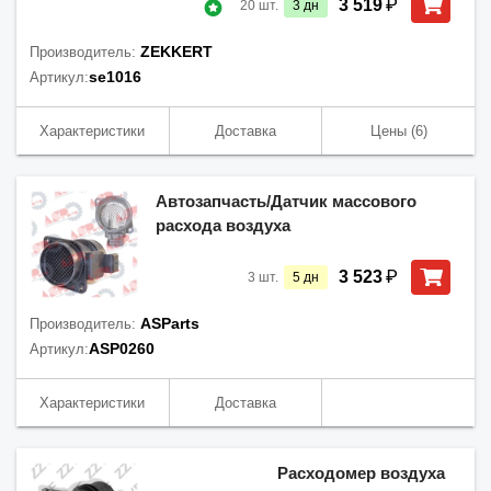
₽
3 519
20
шт.
3
дн
ZEKKERT
Производитель:
se1016
Артикул:
Характеристики
Доставка
Цены
(6)
Автозапчасть/Датчик массового
расхода воздуха
₽
3 523
3
шт.
5
дн
ASParts
Производитель:
ASP0260
Артикул:
Характеристики
Доставка
Расходомер воздуха