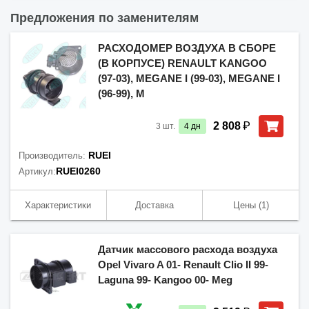
Предложения по заменителям
РАСХОДОМЕР ВОЗДУХА В СБОРЕ
(В КОРПУСЕ) RENAULT KANGOO
(97-03), MEGANE I (99-03), MEGANE I
(96-99), M
₽
2 808
3
шт.
4
дн
RUEI
Производитель:
RUEI0260
Артикул:
Характеристики
Доставка
Цены
(1)
Датчик массового расхода воздуха
Opel Vivaro A 01- Renault Clio II 99-
Laguna 99- Kangoo 00- Meg