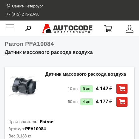
Санкт-Петербург
+7 (812) 213-23-38
AUTOCODE
автозапчасти
Patron PFA10084
Датчик массового расхода воздуха
Датчик массового расхода воздуха
₽
4 142
10
шт.
5
дн
₽
4 177
50
шт.
4
дн
Patron
Производитель:
PFA10084
Артикул:
Вес:
0,188 кг