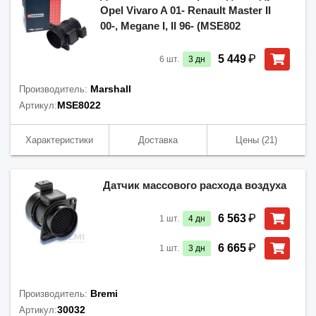
Opel Vivaro A 01- Renault Master II
00-, Megane I, II 96- (MSE802
₽
5 449
6
шт.
3
дн
Marshall
Производитель:
MSE8022
Артикул:
Характеристики
Доставка
Цены
(21)
Датчик массового расхода воздуха
₽
6 563
1
шт.
4
дн
₽
6 665
1
шт.
3
дн
Bremi
Производитель:
30032
Артикул: