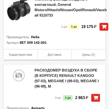
контактный, General
Motors/Hitachi/Nissan/Opel/Renault/Vauxh
all 9110733
₽
19 175
1
шт.
5
дн
Hella
Производитель:
8ET 009 142-001
Артикул:
Характеристики
Доставка
Цены
(1)
РАСХОДОМЕР ВОЗДУХА В СБОРЕ
(В КОРПУСЕ) RENAULT KANGOO
(97-03), MEGANE I (99-03), MEGANE I
(96-99), M
₽
2 863
3
шт.
4
дн
Aviparts
Производитель: