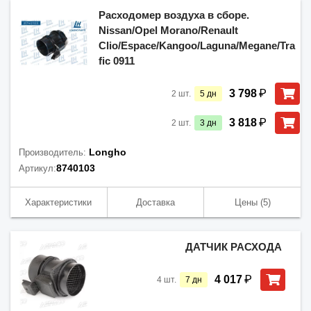
Расходомер воздуха в сборе.
Nissan/Opel Morano/Renault
Clio/Espace/Kangoo/Laguna/Megane/Tra
fic 0911
₽
3 798
2
шт.
5
дн
₽
3 818
2
шт.
3
дн
Longho
Производитель:
8740103
Артикул:
Характеристики
Доставка
Цены
(5)
ДАТЧИК РАСХОДА
₽
4 017
4
шт.
7
дн