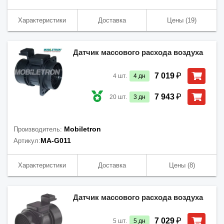
Характеристики
Доставка
Цены
(19)
Датчик массового расхода воздуха
₽
7 019
4
шт.
4
дн
₽
7 943
20
шт.
3
дн
Mobiletron
Производитель:
MA-G011
Артикул:
Характеристики
Доставка
Цены
(8)
Датчик массового расхода воздуха
₽
7 029
5
шт.
5
дн