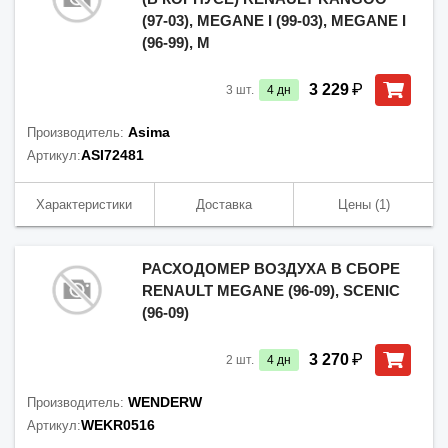
(97-03), MEGANE I (99-03), MEGANE I
(96-99), M
₽
3 229
3
шт.
4
дн
Asima
Производитель:
ASI72481
Артикул:
Характеристики
Доставка
Цены
(1)
РАСХОДОМЕР ВОЗДУХА В СБОРЕ
RENAULT MEGANE (96-09), SCENIC
(96-09)
₽
3 270
2
шт.
4
дн
WENDERW
Производитель:
WEKR0516
Артикул: