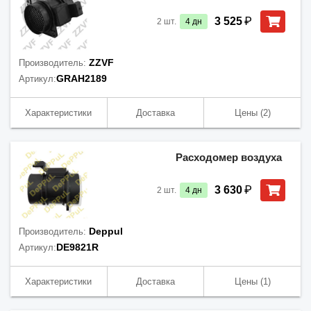
₽
3 525
2
шт.
4
дн
ZZVF
Производитель:
GRAH2189
Артикул:
Характеристики
Доставка
Цены
(2)
Расходомер воздуха
₽
3 630
2
шт.
4
дн
Deppul
Производитель:
DE9821R
Артикул:
Характеристики
Доставка
Цены
(1)