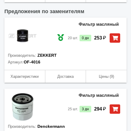
Предложения по заменителям
Фильтр масляный
₽
253
20
шт.
0
дн
ZEKKERT
Производитель:
OF-4016
Артикул:
Характеристики
Доставка
Цены
(9)
Фильтр масляный
₽
294
25
шт.
3
дн
Denckermann
Производитель: