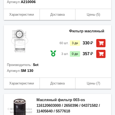
A210006
Артикул:
Характеристики
Доставка
Цены
(5)
Фильтр масляный
₽
330
60
шт.
3
дн
₽
357
3
шт.
0
дн
Sct
Производитель:
SM 130
Артикул:
Характеристики
Доставка
Цены
(7)
Масляный фильтр 003-os
116120603000 / 2650396 / 04371582 /
11405640 / 5577618