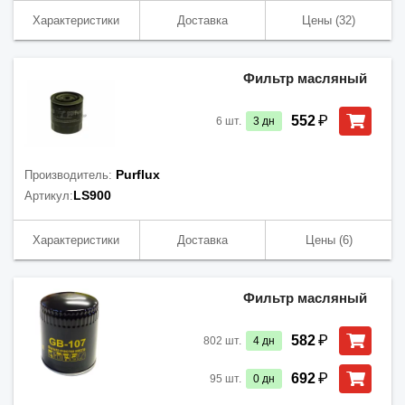
Характеристики
Доставка
Цены
(32)
Фильтр масляный
₽
552
6
шт.
3
дн
Purflux
Производитель:
LS900
Артикул:
Характеристики
Доставка
Цены
(6)
Фильтр масляный
₽
582
802
шт.
4
дн
₽
692
95
шт.
0
дн