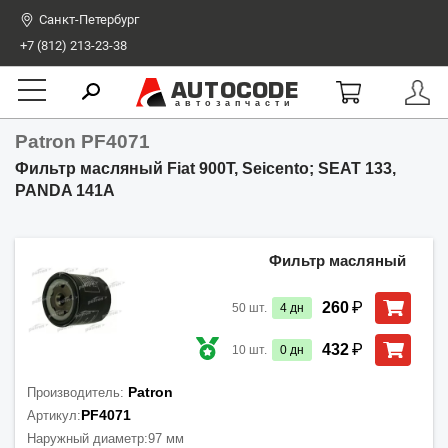
Санкт-Петербург
+7 (812) 213-23-38
AUTOCODE
автозапчасти
Patron PF4071
Фильтр масляный Fiat 900T, Seicento; SEAT 133,
PANDA 141A
Фильтр масляный
₽
260
50
шт.
4
дн
₽
432
10
шт.
0
дн
Patron
Производитель:
PF4071
Артикул:
Наружный диаметр:
97 мм