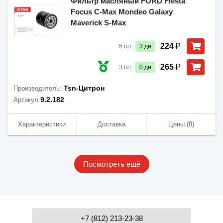
Фильтр масляный FORD Fiesta
Focus C-Max Mondeo Galaxy
Maverick S-Max
₽
224
5
шт.
3
дн
₽
265
3
шт.
0
дн
Tsn-Цитрон
Производитель:
9.2.182
Артикул:
Характеристики
Доставка
Цены
(8)
Посмотреть ещё
+7 (812) 213-23-38