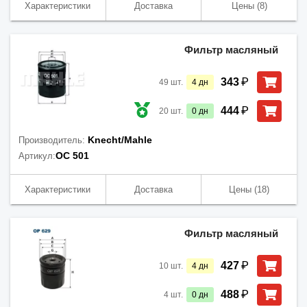
Характеристики
Доставка
Цены
(8)
Фильтр масляный
₽
343
49
шт.
4
дн
₽
444
20
шт.
0
дн
Knecht/Mahle
Производитель:
OC 501
Артикул:
Характеристики
Доставка
Цены
(18)
Фильтр масляный
₽
427
10
шт.
4
дн
₽
488
4
шт.
0
дн