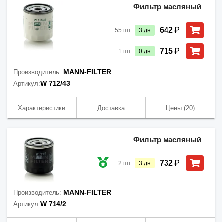
Фильтр масляный
₽
642
55
шт.
3
дн
₽
715
1
шт.
0
дн
MANN-FILTER
Производитель:
W 712/43
Артикул:
Характеристики
Доставка
Цены
(20)
Фильтр масляный
₽
732
2
шт.
3
дн
MANN-FILTER
Производитель:
W 714/2
Артикул: