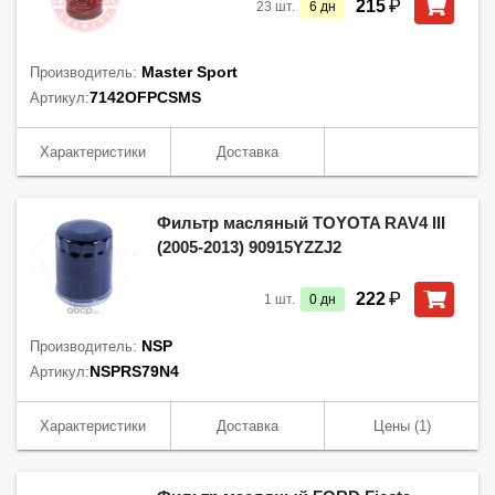
₽
215
23
шт.
6
дн
Master Sport
Производитель:
7142OFPCSMS
Артикул:
Характеристики
Доставка
Фильтр масляный TOYOTA RAV4 III
(2005-2013) 90915YZZJ2
₽
222
1
шт.
0
дн
NSP
Производитель:
NSPRS79N4
Артикул:
Характеристики
Доставка
Цены
(1)