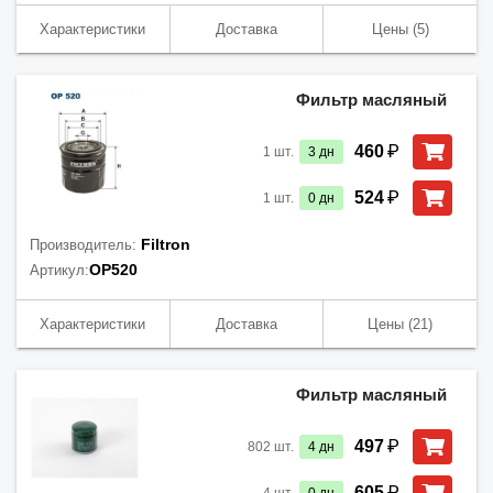
Характеристики
Доставка
Цены
(5)
Фильтр масляный
₽
460
1
шт.
3
дн
₽
524
1
шт.
0
дн
Filtron
Производитель:
OP520
Артикул:
Характеристики
Доставка
Цены
(21)
Фильтр масляный
₽
497
802
шт.
4
дн
₽
605