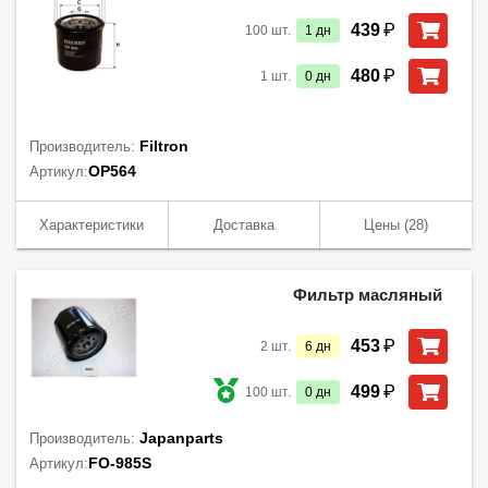
₽
439
100
шт.
1
дн
₽
480
1
шт.
0
дн
Filtron
Производитель:
OP564
Артикул:
Характеристики
Доставка
Цены
(28)
Фильтр масляный
₽
453
2
шт.
6
дн
₽
499
100
шт.
0
дн
Japanparts
Производитель:
FO-985S
Артикул: