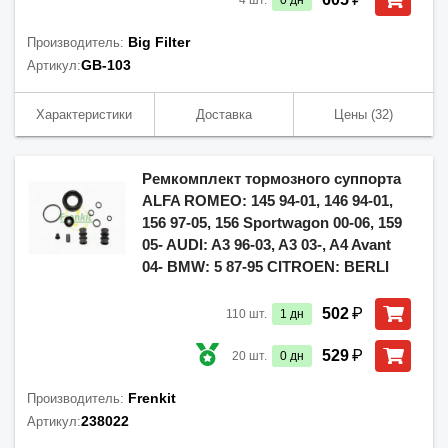
4
шт.
0
дн
Big Filter
Производитель:
GB-103
Артикул:
Характеристики
Доставка
Цены
(32)
Ремкомплект тормозного суппорта
ALFA ROMEO: 145 94-01, 146 94-01,
156 97-05, 156 Sportwagon 00-06, 159
05- AUDI: A3 96-03, A3 03-, A4 Avant
04- BMW: 5 87-95 CITROEN: BERLI
₽
502
110
шт.
1
дн
₽
529
20
шт.
0
дн
Frenkit
Производитель:
238022
Артикул: