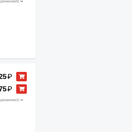
едложения
(6)
25
₽
75
₽
едложения
(3)