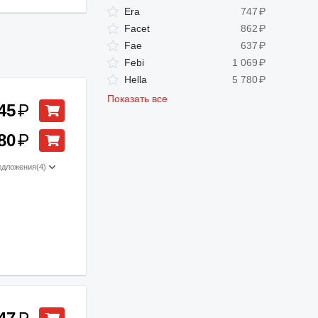
Era
747
₽
Facet
862
₽
Fae
637
₽
Febi
1 069
₽
Hella
5 780
₽
Показать все
45
₽
80
₽
едложения
(4)