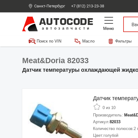
Санкт-Петербург
+7 (812) 213-23-38
AUTOCODE
Меню
автозапчасти
Поиск по VIN
Масло
Фильтры
Meat&Doria 82033
Датчик температуры охлаждающей жидк
Датчик темпера
0 из 10
Производитель:
Meat&D
Артикул:
82033
Количество полюсов:
2
Цвет:
голубой