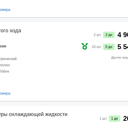
омера
того хода
4 9
2
шт.
2
дн
5 5
tron
20
шт.
0
дн
Другие пре
трический
 полюс
/Valve
омера
туры охлаждающей жидкости
2
1
шт.
1
дн