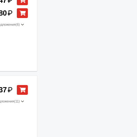
47
₽
80
₽
едложения
(6)
37
₽
дложения
(11)