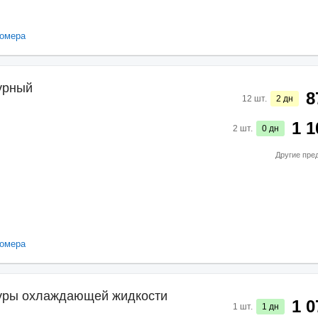
омера
урный
8
12
шт.
2
дн
1 1
2
шт.
0
дн
Другие пре
омера
туры охлаждающей жидкости
1 0
1
шт.
1
дн