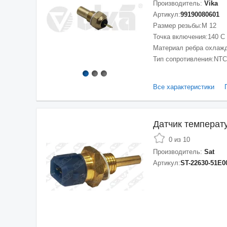
Производитель:
Vika
Артикул:
99190080601
Размер резьбы:
M 12
Точка включения:
140 С
Материал ребра охлаж
Тип сопротивления:
NTC
Все характеристики
Датчик темпера
0 из 10
Производитель:
Sat
Артикул:
ST-22630-51E0