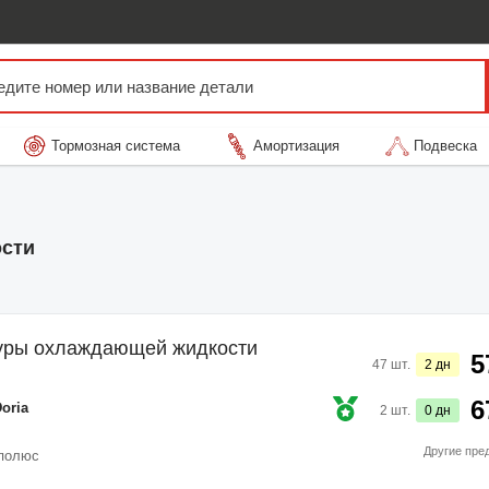
Тормозная система
Амортизация
Подвеска
ости
туры охлаждающей жидкости
5
47
шт.
2
дн
6
oria
2
шт.
0
дн
Другие пре
 полюс