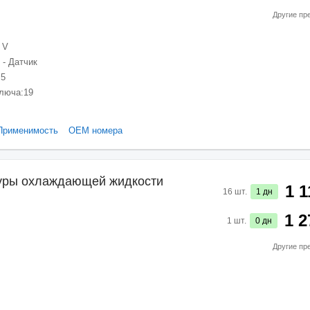
Другие пр
 V
 - Датчик
,5
ключа:
19
Применимость
ОЕМ номера
туры охлаждающей жидкости
1 1
16
шт.
1
дн
1 2
1
шт.
0
дн
Другие пр