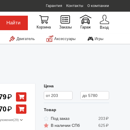
Гарантия
Контакты
О компании
Найти
Корзина
Заказы
Гараж
Вход
🎮
Двигатель
Аксессуары
Игры
Цена
79
₽
70
₽
Товар
Под заказ
203
₽
дложения
(29)
В наличии СПб
625
₽