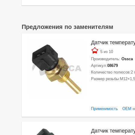
Предложения по заменителям
Датчик темпера
5 из 10
Производитель:
Ossca
Артикул:
08679
Количество полюсов:
2
Размер резьбы:
M12×1,
Применимость
ОЕМ н
Датчик темпера