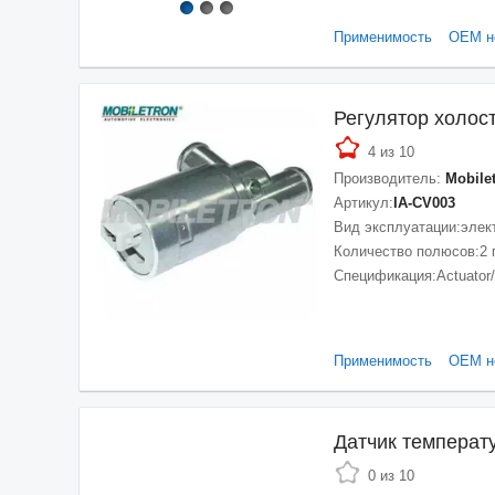
Применимость
ОЕМ н
Регулятор холос
4 из 10
Производитель:
Mobile
Артикул:
IA-CV003
Вид эксплуатации:
элек
Количество полюсов:
2
Спецификация:
Actuator
Применимость
ОЕМ н
Датчик темпера
0 из 10