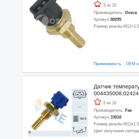
3 из 10
Производитель:
Ossca
Артикул:
00295
Размер резьбы:
M12×1,
Применимость
ОЕМ н
Датчик температ
004435008,02424
2 из 10
Производитель:
Fae
Артикул:
33010
Размер резьбы:
M12x1,5
Цвет излучения светод