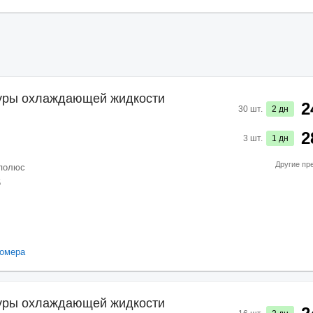
туры охлаждающей жидкости
2
30
шт.
2
дн
2
3
шт.
1
дн
Другие пр
 полюс
5
омера
туры охлаждающей жидкости