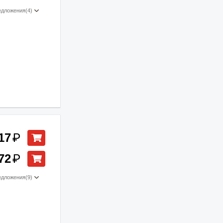
едложения
(4)
17
₽
72
₽
едложения
(9)