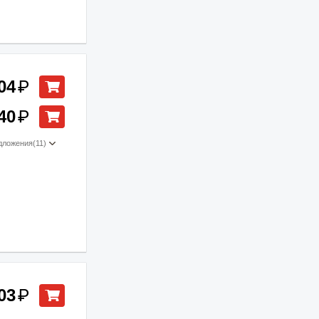
04
₽
40
₽
дложения
(11)
03
₽