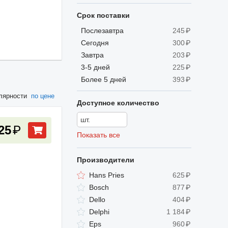
Срок поставки
Послезавтра
245
₽
Сегодня
300
₽
Завтра
203
₽
3-5 дней
225
₽
Более 5 дней
393
₽
лярности
по цене
Доступное количество
25
₽
Показать все
Производители
Hans Pries
625
₽
Bosch
877
₽
Dello
404
₽
Delphi
1 184
₽
Eps
960
₽