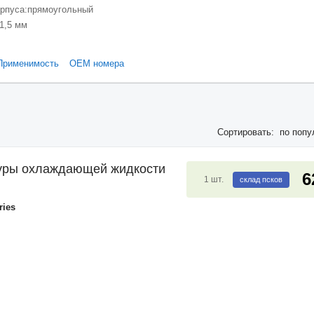
рпуса:
прямоугольный
1,5 мм
Применимость
ОЕМ номера
Сортировать:
по попу
туры охлаждающей жидкости
6
1
шт.
склад псков
ries