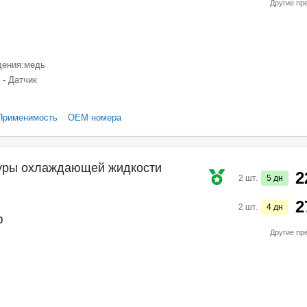
Другие пр
дения:
медь
 - Датчик
Применимость
ОЕМ номера
туры охлаждающей жидкости
2
2
шт.
5
дн
2
2
шт.
4
дн
0
Другие пр