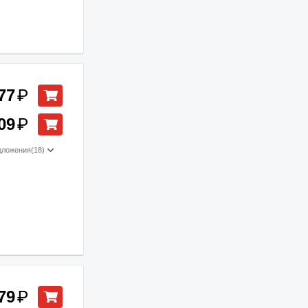
77
₽
09
₽
дложения
(18)
79
₽