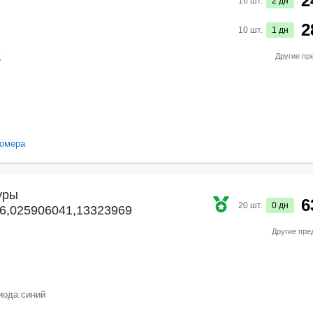
2
16
шт.
2
дн
2
10
шт.
1
дн
Другие пр
5
омера
уры
6
20
шт.
0
дн
6,025906041,13323969
Другие пре
иода:
синий