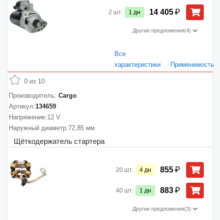
₽
14 405
2
шт.
1
дн
Другие предложения
(4)
Все
характеристики
Применимость
0 из 10
Производитель:
Cargo
Артикул:
134659
Напряжение:
12 V
Наружный диаметр:
72,85 мм
Щёткодержатель стартера
₽
855
20
шт.
4
дн
₽
883
40
шт.
1
дн
Другие предложения
(3)