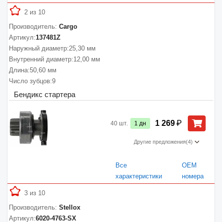
2 из 10
Производитель:
Cargo
Артикул:
137481Z
Наружный диаметр:
25,30 мм
Внутренний диаметр:
12,00 мм
Длина:
50,60 мм
Число зубцов:
9
Бендикс стартера
₽
1 269
40
шт.
1
дн
Другие предложения
(4)
Все
ОЕМ
характеристики
номера
3 из 10
Производитель:
Stellox
Артикул:
6020-4763-SX