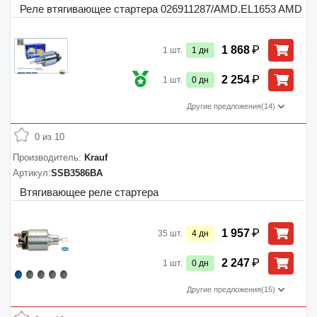
Реле втягивающее стартера 026911287/AMD.EL1653 AMD
₽
1 868
1
шт.
1
дн
₽
2 254
1
шт.
0
дн
Другие предложения
(14)
0 из 10
Производитель:
Krauf
Артикул:
SSB3586BA
Втягивающее реле стартера
₽
1 957
35
шт.
4
дн
₽
2 247
1
шт.
0
дн
Другие предложения
(15)