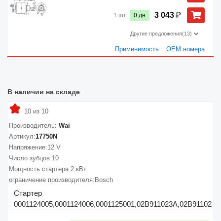
₽
3 043
1
шт.
0
дн
Другие предложения
(13)
Применимость
ОЕМ номера
В наличии на складе
10 из 10
Производитель:
Wai
Артикул:
17750N
Напряжение:
12 V
Число зубцов:
10
Мощность стартера:
2 кВт
ограничение производителя:
Bosch
Стартер
0001124005,0001124006,0001125001,02B911023A,02B911023