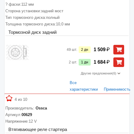
? фаски:
112 мм
Сторона установки:
задний мост
Тип тормозного диска:
полный
Толщина тормозного диска:
10,0 мм
Тормозной диск задний
₽
1 509
49
шт.
2
дн
₽
1 684
2
шт.
1
дн
Другие предложения
(6)
Все
характеристики
Применимость
4 из 10
Производитель:
Ossca
Артикул:
00629
Напряжение:
12 V
Втягивающее реле стартера