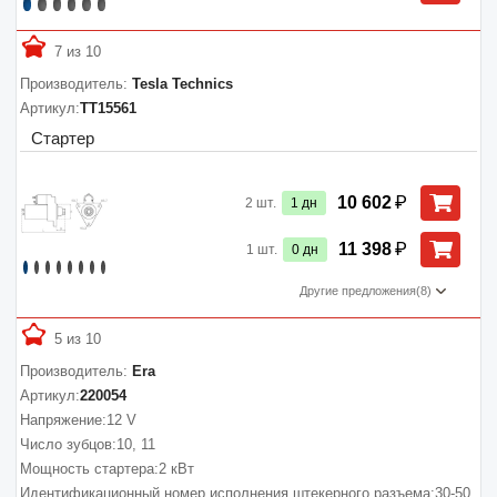
7 из 10
Производитель:
Tesla Technics
Артикул:
TT15561
Стартер
₽
10 602
2
шт.
1
дн
₽
11 398
1
шт.
0
дн
Другие предложения
(8)
5 из 10
Производитель:
Era
Артикул:
220054
Напряжение:
12 V
Число зубцов:
10, 11
Мощность стартера:
2 кВт
Идентификационный номер исполнения штекерного разъема:
30-50