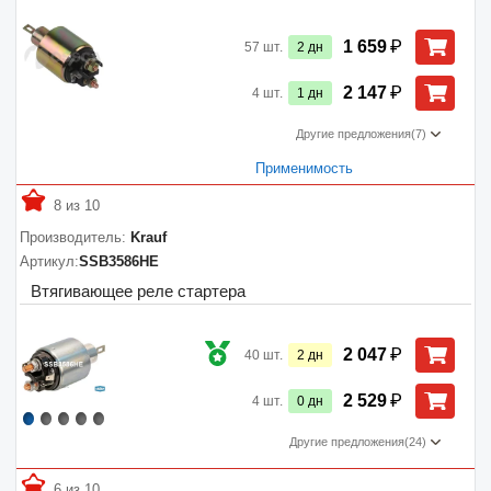
₽
1 659
57
шт.
2
дн
₽
2 147
4
шт.
1
дн
Другие предложения
(7)
Применимость
8 из 10
Производитель:
Krauf
Артикул:
SSB3586HE
Втягивающее реле стартера
₽
2 047
40
шт.
2
дн
₽
2 529
4
шт.
0
дн
Другие предложения
(24)
6 из 10