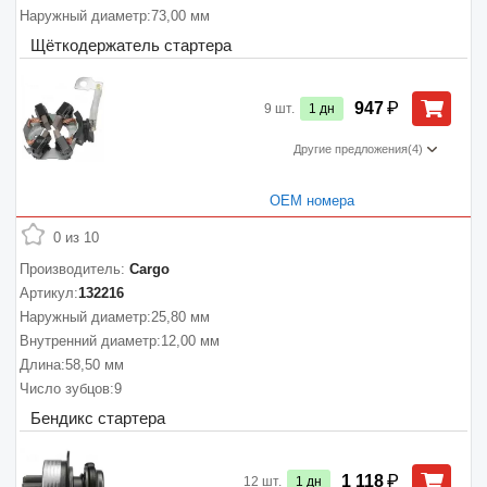
Наружный диаметр:
73,00 мм
Щёткодержатель стартера
₽
947
9
шт.
1
дн
Другие предложения
(4)
ОЕМ номера
0 из 10
Производитель:
Cargo
Артикул:
132216
Наружный диаметр:
25,80 мм
Внутренний диаметр:
12,00 мм
Длина:
58,50 мм
Число зубцов:
9
Бендикс стартера
₽
1 118
12
шт.
1
дн