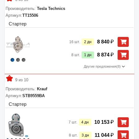
Производитель:
Tesla Technics
Артикул:
TT15506
Стартер
₽
8 840
16
шт.
2
дн
₽
8 874
8
шт.
1
дн
Другие предложения
(8)
9 из 10
Производитель:
Krauf
Артикул:
STB9559BA
Стартер
₽
10 153
7
шт.
4
дн
₽
11 044
8
шт.
3
дн