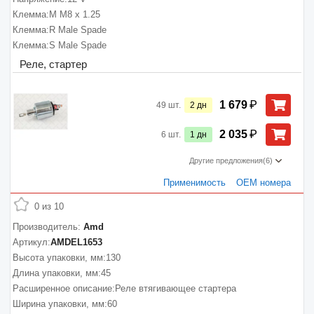
Клемма:
M M8 x 1.25
Клемма:
R Male Spade
Клемма:
S Male Spade
Реле, стартер
₽
1 679
49
шт.
2
дн
₽
2 035
6
шт.
1
дн
Другие предложения
(6)
Применимость
ОЕМ номера
0 из 10
Производитель:
Amd
Артикул:
AMDEL1653
Высота упаковки, мм:
130
Длина упаковки, мм:
45
Расширенное описание:
Реле втягивающее стартера
Ширина упаковки, мм:
60