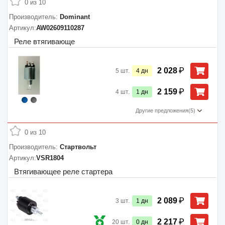
0 из 10
Производитель:
Dominant
Артикул:
AW02609110287
Реле втягивающе
₽
2 028
5
шт.
4
дн
₽
2 159
4
шт.
1
дн
Другие предложения
(5)
0 из 10
Производитель:
Стартвольт
Артикул:
VSR1804
Втягивающее реле стартера
₽
2 089
3
шт.
1
дн
₽
2 217
20
шт.
0
дн