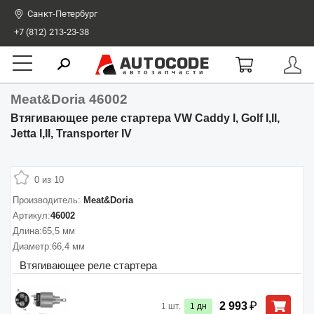
Санкт-Петербург
+7 (812) 213-23-38
AUTOCODE
автозапчасти
Meat&Doria 46002
Втягивающее реле стартера VW Caddy I, Golf I,II,
Jetta I,II, Transporter IV
0 из 10
Производитель:
Meat&Doria
Артикул:
46002
Длина:
65,5 мм
Диаметр:
66,4 мм
Втягивающее реле стартера
₽
2 993
1
шт.
1
дн