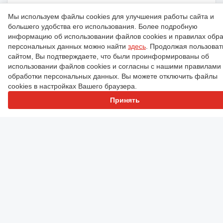
Производитель:
Stellox
Мы используем файлы cookies для улучшения работы сайта и
Артикул:
06-85100-SX
большего удобства его использования. Более подробную
Напряжение:
12 V
информацию об использовании файлов cookies и правилах обра
Наружный диаметр:
56,75 мм
персональных данных можно найти
здесь
. Продолжая пользоват
сайтом, Вы подтверждаете, что были проинформированы об
Реле, стартер
использовании файлов cookies и согласны с нашими правилами
обработки персональных данных. Вы можете отключить файлы
₽
2 358
cookies в настройках Вашего браузера.
49
шт.
2
дн
Принять
₽
2 368
2
шт.
0
дн
Другие предложения
(8)
ОЕМ номера
1
2
3
4
5
»