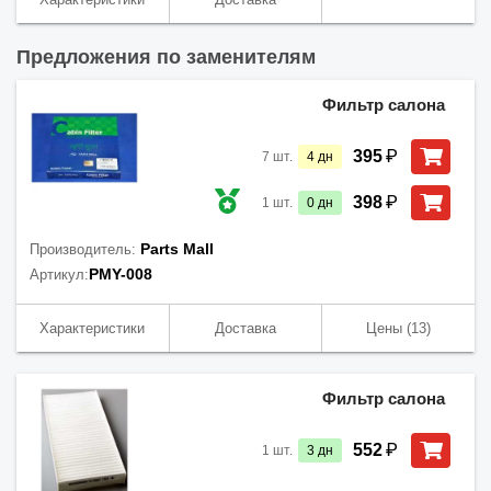
Предложения по заменителям
Фильтр салона
₽
395
7
шт.
4
дн
₽
398
1
шт.
0
дн
Parts Mall
Производитель:
PMY-008
Артикул:
Характеристики
Доставка
Цены
(13)
Фильтр салона
₽
552
1
шт.
3
дн