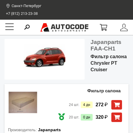
Санкт-Петербург
+7 (812) 213-23-38
AUTOCODE
автозапчасти
Japanparts
FAA-CH1
Фильтр салона
Chrysler PT
Cruiser
Фильтр салона
₽
272
24
шт.
4
дн
₽
320
20
шт.
0
дн
Japanparts
Производитель: