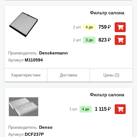
Фильтр салона
₽
759
2
шт.
4
дн
₽
823
2
шт.
3
дн
Denckermann
Производитель:
M110594
Артикул:
Характеристики
Доставка
Цены
(2)
Фильтр салона
₽
1 115
1
шт.
4
дн
Denso
Производитель:
DCF237P
Артикул: