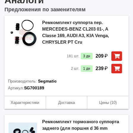
Аналоги
Предложения по заменителям
Ремкомплект суппорта пер.
MERCEDES-BENZ CL203 01-, A
Classe 169, AUDI A3, KIA Venga,
CHRYSLER PT Cru
₽
209
181
шт.
3
дн
₽
239
2
шт.
1
дн
Segmatic
Производитель:
SG700189
Артикул:
Характеристики
Доставка
Цены
(10)
Ремкомплект тормозного суппорта
заднего (для поршня d 36 mm