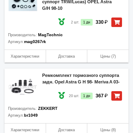
суппорт TRW/Lucas) OPEL Astra
G/H 98-10
₽
330
2
шт.
1
дн
MagTechnic
Производитель:
mag0267rk
Артикул:
Характеристики
Доставка
Цены
(7)
Ремкомплект тормозного суппорта
задн. Opel Astra G H 98- Meriva A 03-
₽
367
20
шт.
1
дн
ZEKKERT
Производитель:
br1049
Артикул:
Характеристики
Доставка
Цены
(8)