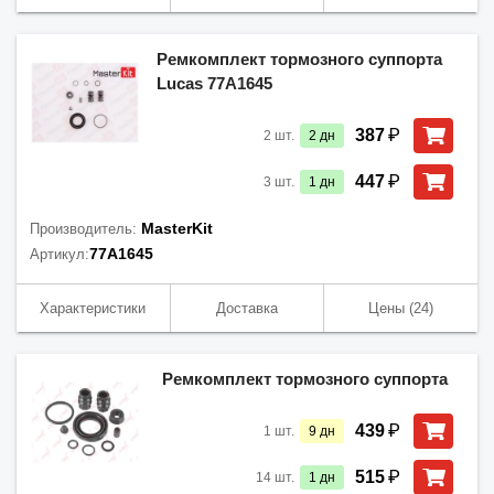
Ремкомплект тормозного суппорта
Lucas 77A1645
₽
387
2
шт.
2
дн
₽
447
3
шт.
1
дн
MasterKit
Производитель:
77A1645
Артикул:
Характеристики
Доставка
Цены
(24)
Ремкомплект тормозного суппорта
₽
439
1
шт.
9
дн
₽
515
14
шт.
1
дн