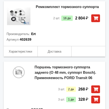
Ремкомплект тормозного суппорта
₽
2 804
2
шт.
16
дн
Ert
Производитель:
402639
Артикул:
Характеристики
Доставка
Поршень тормозного суппорта
заднего (O 48 mm, суппорт Bosch).
Применяемость FORD Transit 06
₽
268
3
шт.
2
дн
₽
328
3
шт.
1
дн