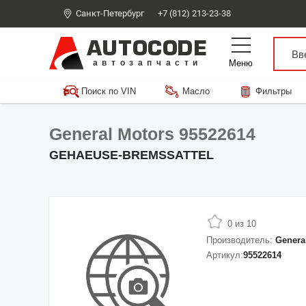
Санкт-Петербург
+7 (812) 213-23-38
AUTOCODE
Меню
автозапчасти
Поиск по VIN
Масло
Фильтры
General Motors 95522614
GEHAEUSE-BREMSSATTEL
0 из 10
Производитель:
Genera
Артикул:
95522614