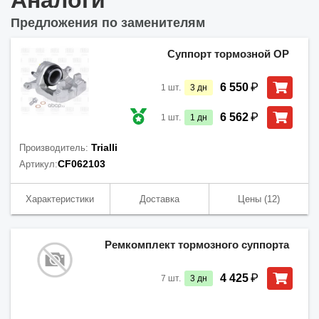
Аналоги
Предложения по заменителям
Суппорт тормозной OP
₽
6 550
1
шт.
3
дн
₽
6 562
1
шт.
1
дн
Trialli
Производитель:
CF062103
Артикул:
Характеристики
Доставка
Цены
(12)
Ремкомплект тормозного суппорта
₽
4 425
7
шт.
3
дн