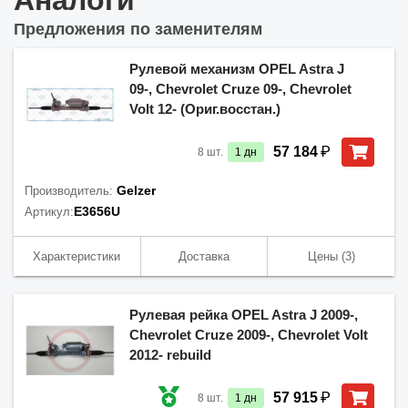
Аналоги
Предложения по заменителям
Рулевой механизм OPEL Astra J
09-, Chevrolet Cruze 09-, Chevrolet
Volt 12- (Ориг.восстан.)
₽
57 184
8
шт.
1
дн
Gelzer
Производитель:
E3656U
Артикул:
Характеристики
Доставка
Цены
(3)
Рулевая рейка OPEL Astra J 2009-,
Chevrolet Cruze 2009-, Chevrolet Volt
2012- rebuild
₽
57 915
8
шт.
1
дн