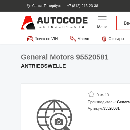
Санкт-Петербург
+7 (812) 213-23-38
AUTOCODE
Меню
автозапчасти
Поиск по VIN
Масло
Фильтры
General Motors 95520581
ANTRIEBSWELLE
0 из 10
Производитель:
Genera
Артикул:
95520581