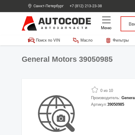
Санкт-Петербург
+7 (812) 213-23-38
AUTOCODE
Меню
автозапчасти
Поиск по VIN
Масло
Фильтры
General Motors 39050985
0 из 10
Производитель:
Genera
Артикул:
39050985