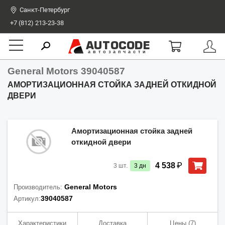
Санкт-Петербург
+7 (812) 213-23-38
AUTOCODE
автозапчасти
General Motors 39040587
АМОРТИЗАЦИОННАЯ СТОЙКА ЗАДНЕЙ ОТКИДНОЙ
ДВЕРИ
Амортизационная стойка задней
откидной двери
₽
4 538
3
шт.
3
дн
General Motors
Производитель:
39040587
Артикул:
Характеристики
Доставка
Цены
(7)