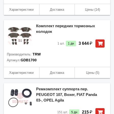
Характеристики
Доставка
Цены
(14)
Комплект передних тормозных
колодок
₽
3 644
1
шт.
1
дн
TRW
Производитель:
GDB1700
Артикул:
Характеристики
Доставка
Цены
(5)
Ремкомплект суппорта пер.
PEUGEOT 107, Boxer, FIAT Panda
03-, OPEL Agila
₽
215
151
шт.
5
дн