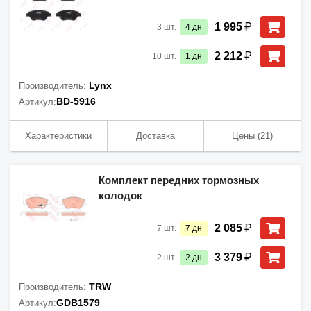
₽
1 995
3
шт.
4
дн
₽
2 212
10
шт.
1
дн
Lynx
Производитель:
BD-5916
Артикул:
Характеристики
Доставка
Цены
(21)
Комплект передних тормозных
колодок
₽
2 085
7
шт.
7
дн
₽
3 379
2
шт.
2
дн
TRW
Производитель:
GDB1579
Артикул: