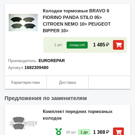
Колодки тормозные BRAVO II
FIORINO PANDA STILO 05>
CITROEN NEMO 10> PEUGEOT
BIPPER 10>
₽
1 485
1
шт.
склад спб
EUROREPAR
Производитель:
1682309480
Артикул:
Характеристики
Доставка
Предложения по заменителям
Комплект передних тормозных
колодок
₽
1 368
20
шт.
1
дн