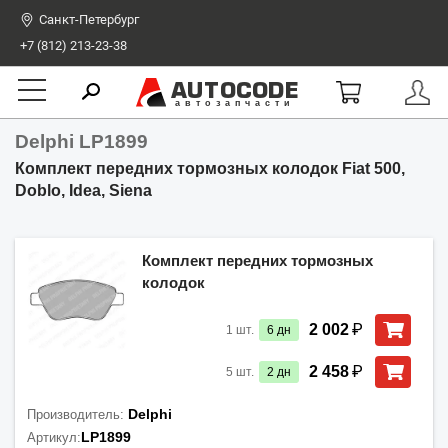
Санкт-Петербург
+7 (812) 213-23-38
AUTOCODE
автозапчасти
Delphi LP1899
Комплект передних тормозных колодок Fiat 500,
Doblo, Idea, Siena
Комплект передних тормозных
колодок
₽
2 002
1
шт.
6
дн
₽
2 458
5
шт.
2
дн
Delphi
Производитель:
LP1899
Артикул: