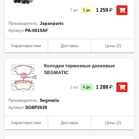
₽
1 259
7
шт.
5
дн
Japanparts
Производитель:
PA-0015AF
Артикул:
Характеристики
Доставка
Цены
(2)
Колодки тормозные дисковые
SEGMATIC
₽
1 288
1
шт.
4
дн
Segmatic
Производитель:
SGBP2639
Артикул:
Характеристики
Доставка
Цены
(2)