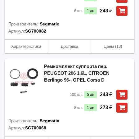
₽
243
6
шт.
1
дн
Segmatic
Производитель:
SG700082
Артикул:
Характеристики
Доставка
Цены
(13)
Ремкомплект суппорта пер.
PEUGEOT 206 1.6L, CITROEN
Berlingo 96-, OPEL Corsa D
₽
243
100
шт.
5
дн
₽
273
8
шт.
1
дн
Segmatic
Производитель:
SG700068
Артикул: