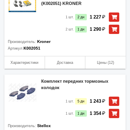
(K002051) KRONER
₽
1 227
1
шт.
2
дн
₽
1 290
2
шт.
1
дн
Kroner
Производитель:
K002051
Артикул:
Характеристики
Доставка
Цены
(12)
Комплект передних тормозных
колодок
₽
1 243
1
шт.
5
дн
₽
1 354
1
шт.
1
дн
Stellox
Производитель: