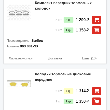
Комплект передних тормозных
колодок
₽
1 290
2
шт.
2
дн
₽
1 358
2
шт.
1
дн
Stellox
Производитель:
869 001-SX
Артикул:
Характеристики
Доставка
Цены
(10)
Колодки тормозные дисковые
передние
₽
1 314
2
шт.
7
дн
₽
1 350
1
шт.
1
дн