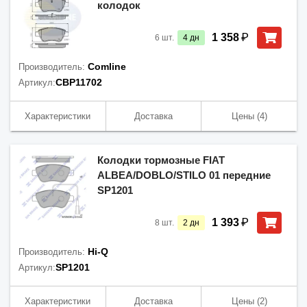
колодок
₽
1 358
6
шт.
4
дн
Comline
Производитель:
CBP11702
Артикул:
Характеристики
Доставка
Цены
(4)
Колодки тормозные FIAT
ALBEA/DOBLO/STILO 01 передние
SP1201
₽
1 393
8
шт.
2
дн
Hi-Q
Производитель:
SP1201
Артикул:
Характеристики
Доставка
Цены
(2)