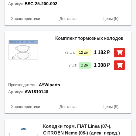
BSG 25-200-002
Артикул:
Характеристики
Доставка
Цены
(5)
Комплект тормозных колодок
₽
1 182
72
шт.
12
дн
₽
1 308
2
шт.
2
дн
AYWIparts
Производитель:
AW1810146
Артикул:
Характеристики
Доставка
Цены
(9)
Колодки торм. FIAT Linea (07-),
CITROEN Nemo (08-) (диск. перед.)