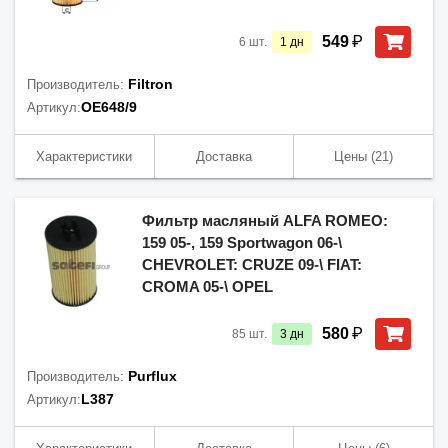
₽
549
6
шт.
1
дн
Filtron
Производитель:
OE648/9
Артикул:
Характеристики
Доставка
Цены
(21)
Фильтр масляный ALFA ROMEO:
159 05-, 159 Sportwagon 06-\
CHEVROLET: CRUZE 09-\ FIAT:
CROMA 05-\ OPEL
₽
580
85
шт.
3
дн
Purflux
Производитель:
L387
Артикул: