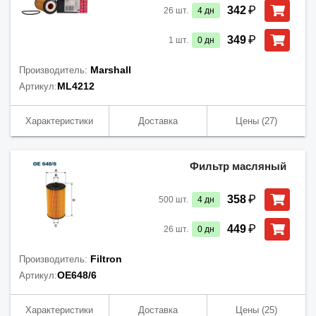
₽
342
26
шт.
4
дн
₽
349
1
шт.
0
дн
Marshall
Производитель:
ML4212
Артикул:
Характеристики
Доставка
Цены
(27)
Фильтр масляный
₽
358
500
шт.
4
дн
₽
449
26
шт.
0
дн
Filtron
Производитель:
OE648/6
Артикул:
Характеристики
Доставка
Цены
(25)