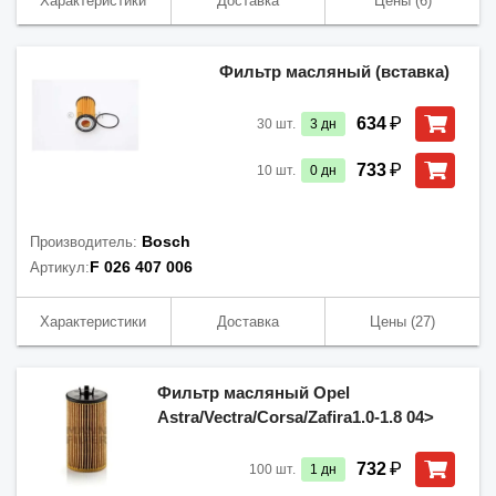
Характеристики
Доставка
Цены
(6)
Фильтр масляный (вставка)
₽
634
30
шт.
3
дн
₽
733
10
шт.
0
дн
Bosch
Производитель:
F 026 407 006
Артикул:
Характеристики
Доставка
Цены
(27)
Фильтр масляный Opel
Astra/Vectra/Corsa/Zafira1.0-1.8 04>
₽
732
100
шт.
1
дн