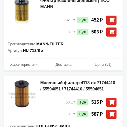
Фильтр масляный(элемент) ECO
MANN
₽
452
32
шт.
3
дн
₽
503
3
шт.
0
дн
MANN-FILTER
Производитель:
HU 712/8 x
Артикул:
Характеристики
Доставка
Цены
(31)
Масляный фильтр 4118-ox 71744410
/ 55594651 / 71744410 / 55594651
₽
535
60
шт.
1
дн
₽
587
3
шт.
0
дн
KOLBENSCHMIDT
Производитель: