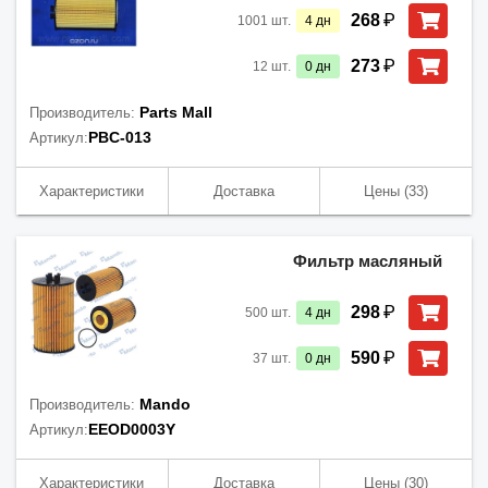
₽
268
1001
шт.
4
дн
₽
273
12
шт.
0
дн
Parts Mall
Производитель:
PBC-013
Артикул:
Характеристики
Доставка
Цены
(33)
Фильтр масляный
₽
298
500
шт.
4
дн
₽
590
37
шт.
0
дн
Mando
Производитель:
EEOD0003Y
Артикул:
Характеристики
Доставка
Цены
(30)