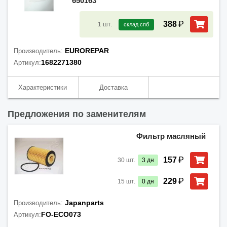
650163
₽
388
1
шт.
склад спб
EUROREPAR
Производитель:
1682271380
Артикул:
Характеристики
Доставка
Предложения по заменителям
Фильтр масляный
₽
157
30
шт.
3
дн
₽
229
15
шт.
0
дн
Japanparts
Производитель:
FO-ECO073
Артикул: