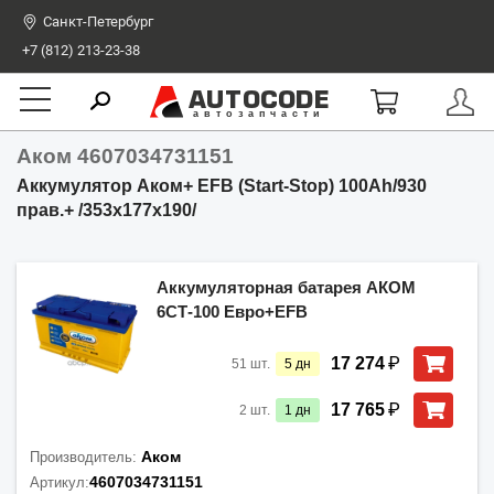
Санкт-Петербург
+7 (812) 213-23-38
AUTOCODE
автозапчасти
Аком 4607034731151
Аккумулятор Аком+ EFB (Start-Stop) 100Ah/930
прав.+ /353x177x190/
Аккумуляторная батарея АКОМ
6СТ-100 Евро+EFB
₽
17 274
51
шт.
5
дн
₽
17 765
2
шт.
1
дн
Аком
Производитель:
4607034731151
Артикул: