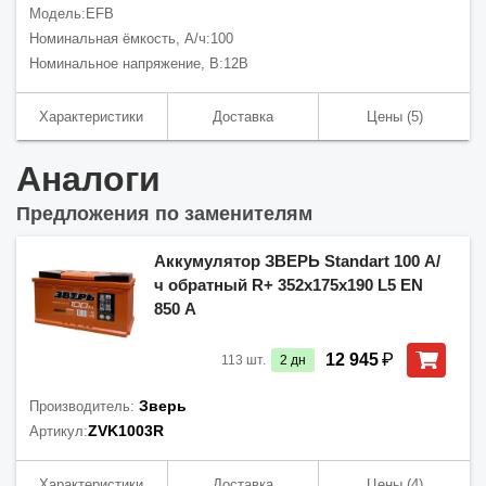
Модель:
EFB
Номинальная ёмкость, А/ч:
100
Номинальное напряжение, В:
12В
Характеристики
Доставка
Цены
(5)
Аналоги
Предложения по заменителям
Аккумулятор ЗВЕРЬ Standart 100 А/
ч обратный R+ 352x175x190 L5 EN
850 А
₽
12 945
113
шт.
2
дн
Зверь
Производитель:
ZVK1003R
Артикул:
Характеристики
Доставка
Цены
(4)