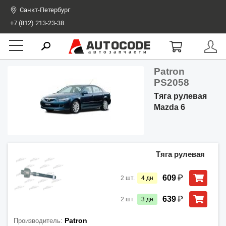
Санкт-Петербург
+7 (812) 213-23-38
AUTOCODE
автозапчасти
Patron
PS2058
Тяга рулевая
Mazda 6
Тяга рулевая
₽
609
2
шт.
4
дн
₽
639
2
шт.
3
дн
Patron
Производитель: