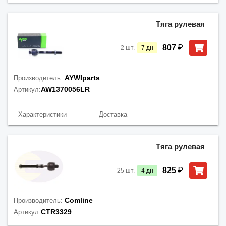
Тяга рулевая
₽
807
2
шт.
7
дн
AYWIparts
Производитель:
AW1370056LR
Артикул:
Характеристики
Доставка
Тяга рулевая
₽
825
25
шт.
4
дн
Comline
Производитель:
CTR3329
Артикул: