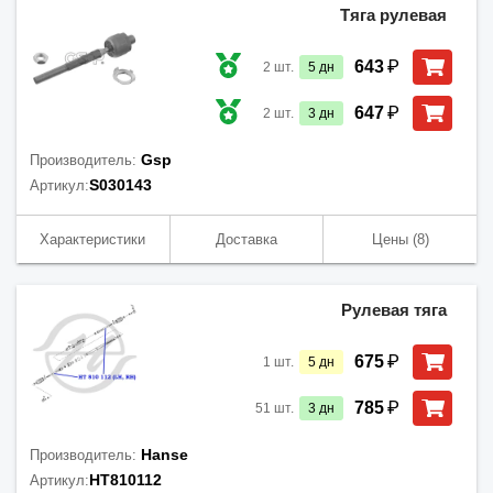
Тяга рулевая
₽
643
2
шт.
5
дн
₽
647
2
шт.
3
дн
Gsp
Производитель:
S030143
Артикул:
Характеристики
Доставка
Цены
(8)
Рулевая тяга
₽
675
1
шт.
5
дн
₽
785
51
шт.
3
дн
Hanse
Производитель:
HT810112
Артикул: