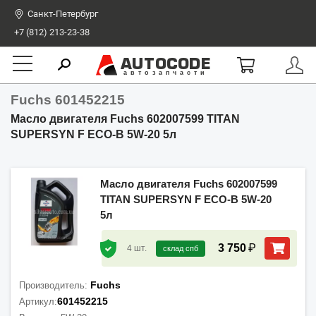
Санкт-Петербург
+7 (812) 213-23-38
AUTOCODE
автозапчасти
Fuchs 601452215
Масло двигателя Fuchs 602007599 TITAN
SUPERSYN F ECO-B 5W-20 5л
Масло двигателя Fuchs 602007599
TITAN SUPERSYN F ECO-B 5W-20
5л
₽
3 750
4
шт.
склад спб
Fuchs
Производитель:
601452215
Артикул: