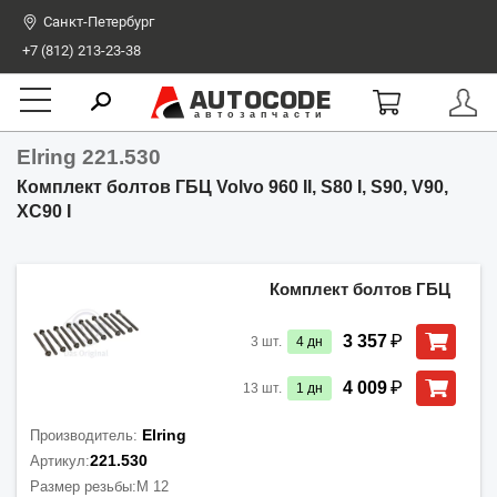
Санкт-Петербург
+7 (812) 213-23-38
AUTOCODE
автозапчасти
Elring 221.530
Комплект болтов ГБЦ Volvo 960 II, S80 I, S90, V90,
XC90 I
Комплект болтов ГБЦ
₽
3 357
3
шт.
4
дн
₽
4 009
13
шт.
1
дн
Elring
Производитель:
221.530
Артикул:
Размер резьбы:
M 12